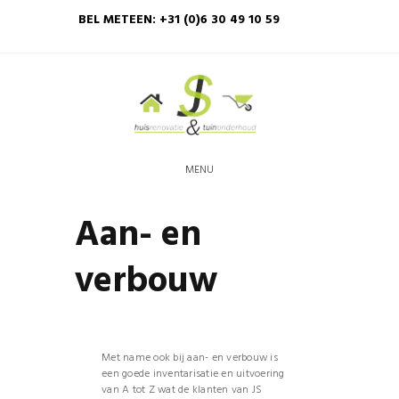
BEL METEEN: +31 (0)6 30 49 10 59
MENU
Aan- en
verbouw
Met name ook bij aan- en verbouw is
een goede inventarisatie en uitvoering
van A tot Z wat de klanten van JS