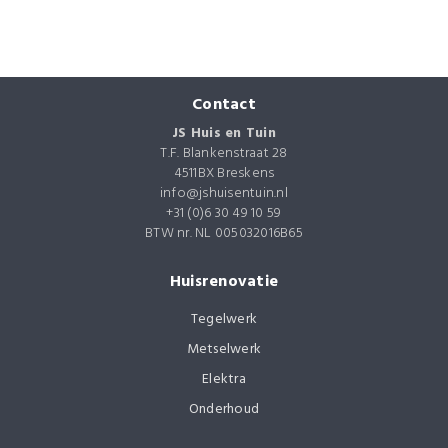
Algemene voorwaarden
Contact
JS Huis en Tuin
T.F. Blankenstraat 28
4511BX Breskens
info@jshuisentuin.nl
+31 (0)6 30 49 10 59
BTW nr. NL 005032016B65
Huisrenovatie
Tegelwerk
Metselwerk
Elektra
Onderhoud